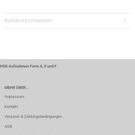
Kundenrezensionen
HSK-Aufnahmen Form A, E und F
MEHR ÜBER...
Impressum
Kontakt
Versand- & Zahlungsbedingungen
AGB