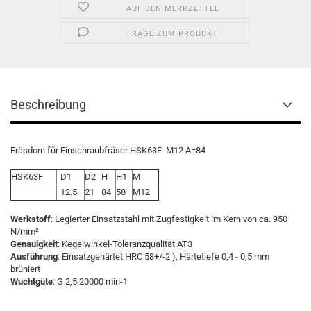
AUF DEN MERKZETTEL
FRAGE ZUM PRODUKT
Beschreibung
Fräsdorn für Einschraubfräser HSK63F M12 A=84
HSK63F
D1
D2
H
H1
M
12.5
21
84
58
M12
Werkstoff
: Legierter Einsatzstahl mit Zugfestigkeit im Kern von ca. 950
N/mm²
Genauigkeit
: Kegelwinkel-Toleranzqualität AT3
Ausführung
: Einsatzgehärtet HRC 58+/-2 ), Härtetiefe 0,4 - 0,5 mm
brüniert
Wuchtgüte
: G 2,5 20000 min-1