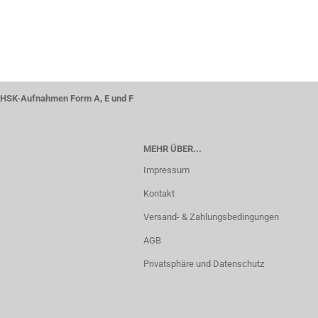
HSK-Aufnahmen Form A, E und F
MEHR ÜBER...
Impressum
Kontakt
Versand- & Zahlungsbedingungen
AGB
Privatsphäre und Datenschutz