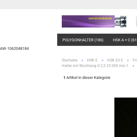
POLYGONHALTER (186)
HSK A + C (61
AW-1062048184
»
»
»
Startseite
HSK E
HSK 63 E
Fr
»
Halter mit Wuchtung G 2,5 25.000 min-1
1
Artikel in dieser Kategorie