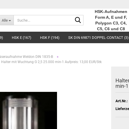
HSK-Aufnahmen
Suche...
Form A, E und F,
Alle
Polygon C3, C4,
C5, C6 und C8
9)
HSK E (167)
HSK F (194)
SK DIN 69871 DOPPEL-CONTACT (3)
»
äseraufnahme Weldon DIN 1835-B
Halter mit Wuchtung G 2,5 25.000 min-1 Aufpreis: 13,00 EUR/Stk
Halte
min-1
Art.Nr.:
Lieferze